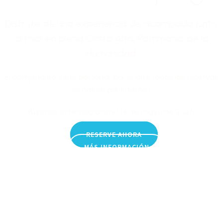
Disfrute de una experiencia de acampada junto
al mar en plena Costa Alta, Patrimonio de la
Humanidad.
El camping no tiene personal, por lo que todas las reservas
se hacen por Internet.
Abrimos la temporada el 14 de mayo de 2026.
RESERVE AHORA
MÁS INFORMACIÓN